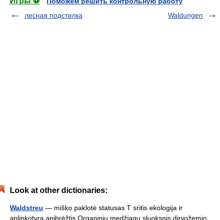
Игры ⚽
Поможем решить контрольную работу
лесная подстилка
Waldungen
Look at other dictionaries:
Waldstreu
— miško paklotė statusas T sritis ekologija ir
aplinkotyra apibrėžtis Organinių medžiagų sluoksnis dirvožemio