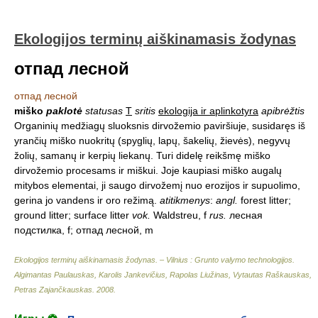
Ekologijos terminų aiškinamasis žodynas
отпад лесной
отпад лесной
miško
paklotė
statusas
T
sritis
ekologija ir aplinkotyra
apibrėžtis
Organinių medžiagų sluoksnis dirvožemio paviršiuje, susidaręs iš
yrančių miško nuokritų (spyglių, lapų, šakelių, žievės), negyvų
žolių, samanų ir kerpių liekanų. Turi didelę reikšmę miško
dirvožemio procesams ir miškui. Joje kaupiasi miško augalų
mitybos elementai, ji saugo dirvožemį nuo erozijos ir supuolimo,
gerina jo vandens ir oro režimą.
atitikmenys
:
angl.
forest litter;
ground litter; surface litter
vok.
Waldstreu, f
rus.
лесная
подстилка, f; отпад лесной, m
Ekologijos terminų aiškinamasis žodynas. – Vilnius : Grunto valymo technologijos
.
Algimantas Paulauskas, Karolis Jankevičius, Rapolas Liužinas, Vytautas Raškauskas,
Petras Zajančkauskas
.
2008
.