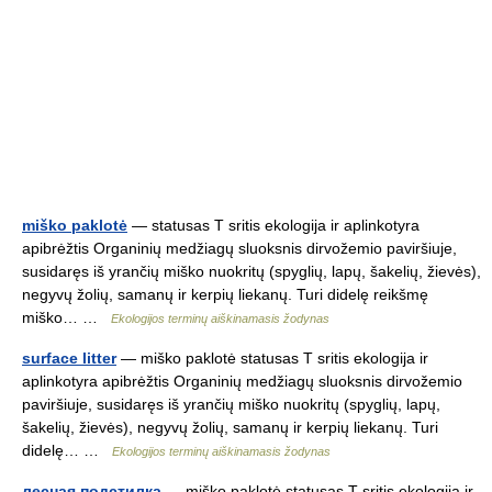
miško paklotė
— statusas T sritis ekologija ir aplinkotyra
apibrėžtis Organinių medžiagų sluoksnis dirvožemio paviršiuje,
susidaręs iš yrančių miško nuokritų (spyglių, lapų, šakelių, žievės),
negyvų žolių, samanų ir kerpių liekanų. Turi didelę reikšmę
miško… …
Ekologijos terminų aiškinamasis žodynas
surface litter
— miško paklotė statusas T sritis ekologija ir
aplinkotyra apibrėžtis Organinių medžiagų sluoksnis dirvožemio
paviršiuje, susidaręs iš yrančių miško nuokritų (spyglių, lapų,
šakelių, žievės), negyvų žolių, samanų ir kerpių liekanų. Turi
didelę… …
Ekologijos terminų aiškinamasis žodynas
лесная подстилка
— miško paklotė statusas T sritis ekologija ir