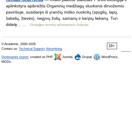
aplinkotyra apibrėžtis Organinių medžiagų sluoksnis dirvožemio
paviršiuje, susidaręs iš yrančių miško nuokritų (spyglių, lapų,
šakelių, žievės), negyvų žolių, samanų ir kerpių liekanų. Turi
didelę… …
Ekologijos terminų aiškinamasis žodynas
© Academic, 2000-2026
18+
Contact us:
Technical Support
,
Advertising
Dictionaries export
, created on PHP,
Joomla,
Drupal,
WordPress,
MODx.